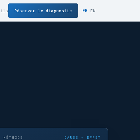
FR
|
tils
Réserver le diagnostic
EN
A MÉTHODE
CAUSE → EFFET