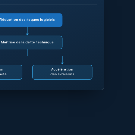
Réduction des risques logiciels
Maîtrise de la dette technique
on
Accélération
mité
des livraisons