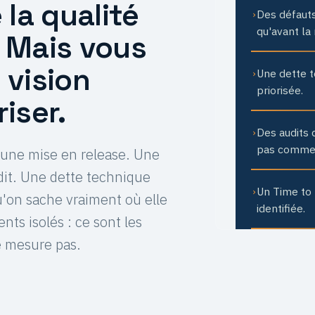
la qualité
Des défauts
›
qu'avant la 
. Mais vous
vision
Une dette t
›
priorisée.
riser.
Des audits
›
pas comme 
d'une mise en release. Une
it. Une dette technique
Un Time to 
›
u'on sache vraiment où elle
identifiée.
nts isolés : ce sont les
e mesure pas.