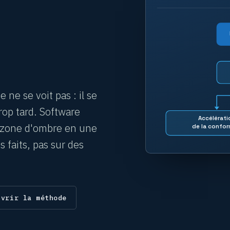
 ne se voit pas : il se
rop tard. Software
Accélérati
e zone d'ombre en une
de la confor
 faits, pas sur des
uvrir la méthode