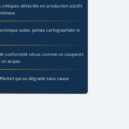
 critiques détectés en production plutôt
release.
echnique subie, jamais cartographiée ni
 de conformité vécus comme un couperet,
un acquis.
Market qui se dégrade sans cause