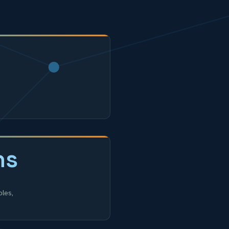
ns
bles,