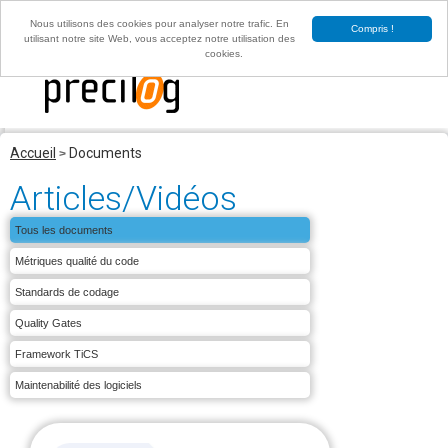
Failed to connect to MySQL: (2002) No such file or directory
Nous utilisons des cookies pour analyser notre trafic. En
Compris !
FR
EN
utilisant notre site Web, vous acceptez notre utilisation des
cookies.
Accueil
Documents
>
site Precilog
Articles/Vidéos
Tous les documents
Métriques qualité du code
Standards de codage
Quality Gates
Framework TiCS
Maintenabilité des logiciels