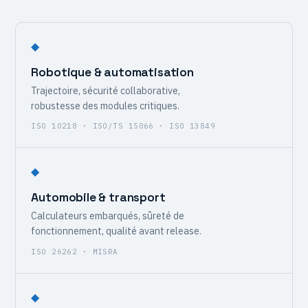
◆
Robotique & automatisation
Trajectoire, sécurité collaborative,
robustesse des modules critiques.
ISO 10218 · ISO/TS 15066 · ISO 13849
◆
Automobile & transport
Calculateurs embarqués, sûreté de
fonctionnement, qualité avant release.
ISO 26262 · MISRA
◆